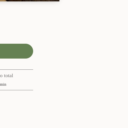
imir Receta
 total
minutos
min