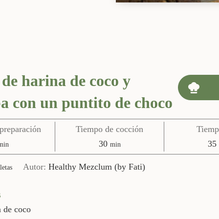
 de harina de coco y
Impr
a con un puntito de choco
preparación
Tiempo de cocción
Tiempo
inutos
minutos
30
35
min
min
Autor:
Healthy Mezclum (by Fati)
letas
s
a de coco