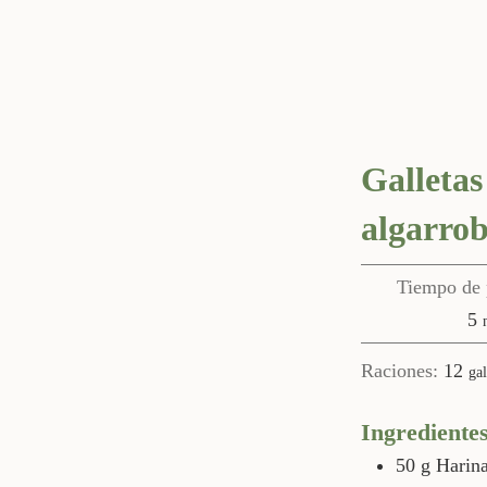
Galletas
algarrob
Tiempo de 
m
5
Raciones:
12
gal
Ingrediente
50
g
Harin