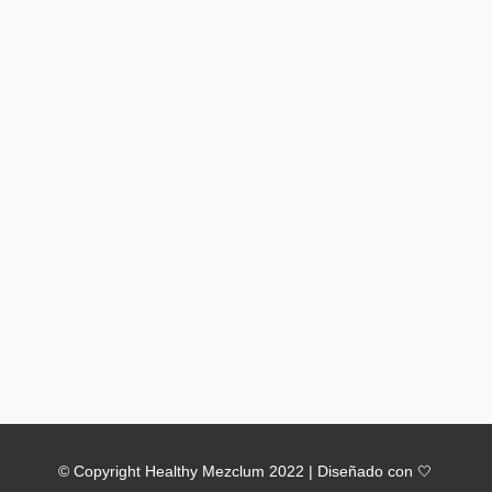
Creo que la web no hace justicia a lo que
me gustan las cremas y purés... Sólo tengo
dos o tres recetas y me he hecho el
propósito de solucionar...
© Copyright Healthy Mezclum 2022 | Diseñado con 🤍